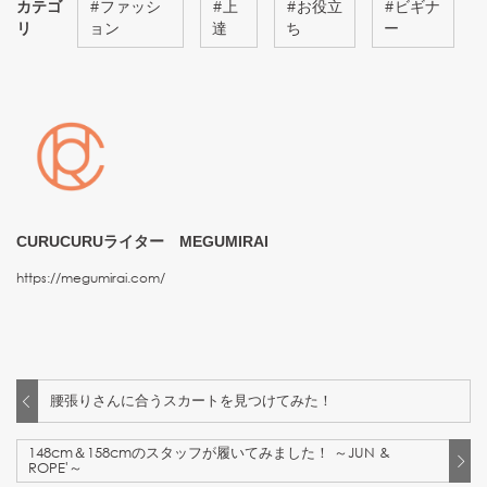
カテゴ
#
ファッシ
#
上
#
お役立
#
ビギナ
リ
ョン
達
ち
ー
CURUCURUライター MEGUMIRAI
https://megumirai.com/
腰張りさんに合うスカートを見つけてみた！
148cm＆158cmのスタッフが履いてみました！ ～JUN &
ROPE'～