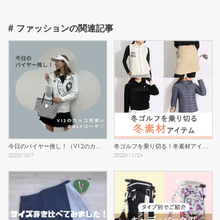
#
ファッション
の関連記事
今日のバイヤー推し！（V12のカッ
冬ゴルフを乗り切る！冬素材アイテ
2022
/
10
/
7
2023
/
11
/
24
コ可愛いGOLFコーデ♡）
ム