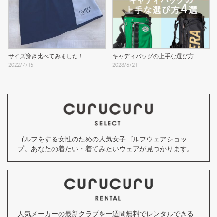
サイズ穿き比べてみました！
キャディバッグの上手な選び方
2022
/
7
/
15
2023
/
6
/
21
ゴルフをする女性のための人気女子ゴルフウェアショッ
プ。あなたの着たい・着てみたいウェアが見つかります。
人気メーカーの最新クラブを一週間無料でレンタルできる