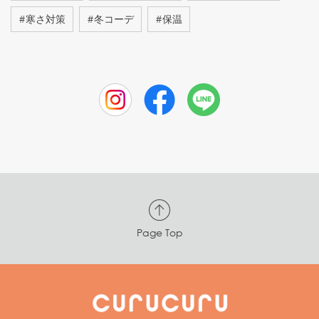
#
寒さ対策
#
冬コーデ
#
保温
Page Top