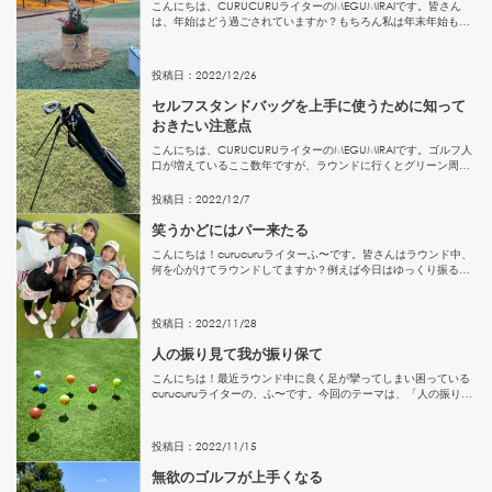
こんにちは、CURUCURUライターのMEGUMIRAIです。皆さん
は、年始はどう過ごされていますか？もちろん私は年末年始もゴ
ルフです。本日は、お正月にゴルフ場を訪れたことがない方のた
めに、ゴルフ場のお正月の様子をご紹介します！大晦日と元旦...
投稿日：
2022
/
12
/
26
セルフスタンドバッグを上手に使うために知って
おきたい注意点
こんにちは、CURUCURUライターのMEGUMIRAIです。ゴルフ人
口が増えているここ数年ですが、ラウンドに行くとグリーン周り
で「セルフスタンドバッグ」を利用している人は以前より増えて
いると思いませんか？特に若い人が利用している印象が強い...
投稿日：
2022
/
12
/
7
笑うかどにはパー来たる
こんにちは！curucuruライターふ〜です。皆さんはラウンド中、
何を心がけてラウンドしてますか？例えば今日はゆっくり振るの
が目標、テークバックに気をつける、など人それぞれ心がけてい
るポイントはあると思います。その日の目標を決める事は大事
な...
投稿日：
2022
/
11
/
28
人の振り見て我が振り保て
こんにちは！最近ラウンド中に良く足が攣ってしまい困っている
curucuruライターの、ふ〜です。今回のテーマは、「人の振り見
て我が振り保て」です！どういう事かと言いますと、コンペや仲
間内でラウンドした際、同伴者が飛ばし屋さんで爆飛びショッ
ト...
投稿日：
2022
/
11
/
15
無欲のゴルフが上手くなる