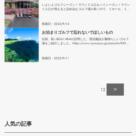
いよいよゴルフシーズン！ラウンド人口もハイシーズン！ラウン
ド人口が増えると詰め込むゴルフ場が多いので、１ホール、１ホ
ール、待ち待ちでイライラしてしまうなんて経験ありませんか？
ハイシーズンに限らず、土日はやっぱり待ちが多かったりします
よね。そ...
投稿日：
2022
/
9
/
13
お泊まりゴルフで忘れないでほしいもの
以前、私MEGUMIRAIが訪問した、宿泊施設が素晴らしいゴルフ
場をご紹介しました。https://www.curucuru.jp/column/959さ
てコースが決まったらゴルフ旅行の準備です！といっても、ゴル
フ用の荷物は基本的には通常の...
投稿日：
2022
/
9
/
11
＞
1
2
人気の記事