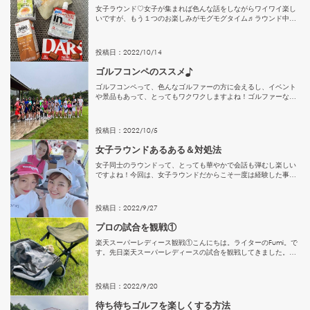
女子ラウンド♡女子が集まれば色んな話をしながらワイワイ楽し
いですが、もう１つのお楽しみがモグモグタイム♬ラウンド中の
おやつタイムです。時には食べきれないほどおやつだらけ～って
ことも♪でもゆっくり食べている時間はないのでカートでパッと
食べるこ...
投稿日：
2022
/
10
/
14
ゴルフコンペのススメ♪
ゴルフコンペって、色んなゴルファーの方に会えるし、イベント
や景品もあって、とってもワクワクしますよね！ゴルファーなら
一度はコンペに参加した事があるかと思います。まだ参加した事
がないという方も「今後参加してみて欲しい」という事と、今回
のゴルフ...
投稿日：
2022
/
10
/
5
女子ラウンドあるある＆対処法
女子同士のラウンドって、とっても華やかで会話も弾むし楽しい
ですよね！今回は、女子ラウンドだからこそ一度は経験した事が
ある、ラウンド中のあるある＆対処法について、お話したいと思
います。女子ラウンドあるある①スタート前なのにゴルフ場スタ
ッフに、...
投稿日：
2022
/
9
/
27
プロの試合を観戦①
楽天スーパーレディース観戦①こんにちは。ライターのFumi。で
す。先日楽天スーパーレディースの試合を観戦してきました。残
念ながら決まった場所以外での撮影が禁止だった為、写真は少な
いですが・・・今回は申し込み方法やあると便利グッズをお伝え
しま...
投稿日：
2022
/
9
/
20
待ち待ちゴルフを楽しくする方法