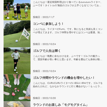
こんにちは！最近韓国料理ばかり食べているcurucuruライター、
ふ〜です！タイトルの"無欲のゴルフが上手くなる"についてお話
ししたいと思います。ゴルフのラウンド中って、色んな欲が出て
しまいますよね？例えば、「もっと飛ばしたい！」「上手く打...
投稿日：
2022
/
11
/
7
コンペに参加しよう！
こんにちは。ライターのFumi。です。秋になると気候も良くコン
ペが増えてきます。ゴルフ仲間を増やすにはコンペは最適。知ら
ない方と同組で１日ラウンドすると終わるころには意気投合！次
のラウンドの約束までしてゴルフ仲間ができました！ということ
も。...
投稿日：
2022
/
10
/
24
ゴルフで人生は輝く
こんにちは！晩酌に命をかける女、ふ〜です！ゴルフの魅力っ
て、競技年齢が長い事だと思います。年齢を重ねても身体が動く
限り出来るスポーツって、なかなかないですよね！朝から乾杯し
たり、皆んなでお菓子パーティーしたり、スポーツなのにこんな
に楽しめる...
投稿日：
2022
/
10
/
24
ゴルフ仲間やラウンドの機会を増やしたい！
こんにちは、CURUCURUライターのMEGUMIRAIです。ゴルフを
始めたけれど、なかなかラウンドに行く機会がない！もっとラウ
ンドしたいのにゴルフをする友人や職場の同僚がいない！ゴルフ
仲間を増やしたいのに増やせない！という方は多いのではな...
投稿日：
2022
/
10
/
20
ラウンドのお楽しみ「モグモグタイム」