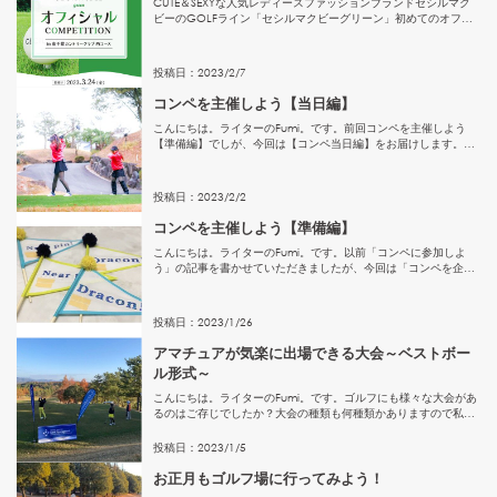
CUTE＆SEXYな人気レディースファッションブランドセシルマク
ビーのGOLFライン「セシルマクビーグリーン」初めてのオフィ
シャルコンペ開催します！ゲストを迎えたイベントホールもあ
り、参加者の皆様に１日楽しんでいただけるイベントになってい
ま...
投稿日：
2023
/
2
/
7
コンペを主催しよう【当日編】
こんにちは。ライターのFumi。です。前回コンペを主催しよう
【準備編】でしが、今回は【コンペ当日編】をお届けします。
【コンペ当日】①ゴルフ場には早めに行って受付業務をします。
会費や協賛品を受付で受け取り、参加者の方に挨拶をしましょ
う。※会費...
投稿日：
2023
/
2
/
2
コンペを主催しよう【準備編】
こんにちは。ライターのFumi。です。以前「コンペに参加しよ
う」の記事を書かせていただきましたが、今回は「コンペを企画
しよう」の準備編をお伝えしたいと思います。私もコンペは主催
したことはありますが、準備、募集、運営は大変です！ただ、終
わった...
投稿日：
2023
/
1
/
26
アマチュアが気楽に出場できる大会～ベストボー
ル形式～
こんにちは。ライターのFumi。です。ゴルフにも様々な大会があ
るのはご存じでしたか？大会の種類も何種類かありますので私が
出場したことのあるベストボールについてご紹介したいと思いま
す。【誰とでるか？】 4人１組のチーム戦、男女関係なく２人１
投稿日：
2023
/
1
/
5
組...
お正月もゴルフ場に行ってみよう！