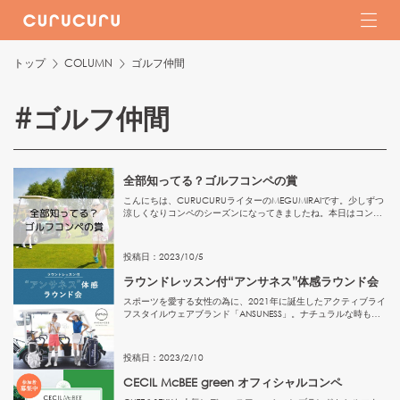
トップ
COLUMN
ゴルフ仲間
#
ゴルフ仲間
全部知ってる？ゴルフコンペの賞
こんにちは、CURUCURUライターのMEGUMIRAIです。少しずつ
涼しくなりコンペのシーズンになってきましたね。本日はコンペ
の賞についてご紹介したいと思います。初めてコンペに参加する
方、自分でコンペの幹事を行う人の参考になればと思います...
投稿日：
2023
/
10
/
5
ラウンドレッスン付“アンサネス”体感ラウンド会
スポーツを愛する女性の為に、2021年に誕生したアクティブライ
フスタイルウェアブランド「ANSUNESS」。ナチュラルな時も、
アクティブな時も、365日太陽のように寄り添って、あなたの物
語を照らします。イベントに応募する＞＞＞＞◆アンサネス...
投稿日：
2023
/
2
/
10
CECIL McBEE green オフィシャルコンペ