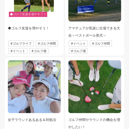
◆ゴルフ友達を増やそう！
アマチュアが気楽に出場できる大
会～ベストボール形式～
#
ゴルフライフ
#
ゴルフ仲間
#
イベント
#
ゴルフ仲間
#
イベント
#
ゴルフ場
#
ゴルフ場
#
ビギナー
女子ラウンドあるある＆対処法
ゴルフ仲間やラウンドの機会を増
やしたい！