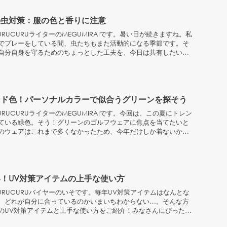
の虫対策：服の色と香りに注意
RUCURUライターのMEGUMIRAIです。暑い日が続きますね。私
でプレーをしている間、虫たちもまた活動的になる季節です。そ
自分自身を守るためのちょっとした工夫を、今日は共有したいと
ンド色！パーソナルカラーで似合うグリーンを探そう
RUCURUライターのMEGUMIRAIです。今回は、この夏にトレン
ている緑色。そう！グリーンのゴルフウェアに焦点を当てたいと
のウェアはこれまで多くなかったため、今年だけしか着ないか
.
！UV対策アイテムの上手な使い方
URUCURUバイヤーのいそです。毎年UV対策アイテムはなんとな
、どれが自分に合っているのかいまいちわからない…。そんな方
のUV対策アイテムと上手な使い方をご紹介！みなさんにぴったり
..