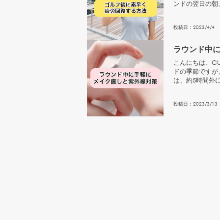
ンドの翌日の朝
ごすと、次の...
投稿日：
2023
/
4
/
4
ラウンド中
こんにちは、CU
ドの季節ですが
は、約5時間外
ますし、汗も...
投稿日：
2023
/
3
/
13