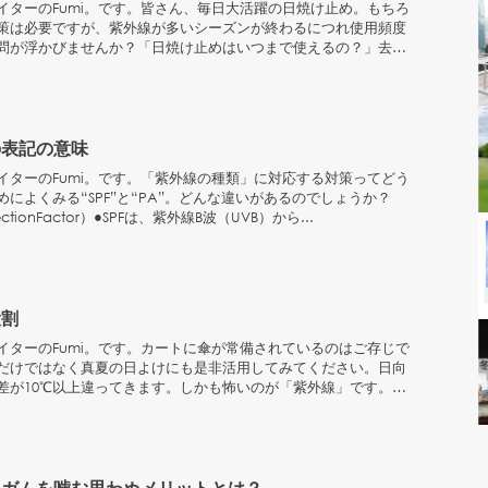
イターのFumi。です。皆さん、毎日大活躍の日焼け止め。もちろ
策は必要ですが、紫外線が多いシーズンが終わるにつれ使用頻度
問が浮かびませんか？「日焼け止めはいつまで使えるの？」去年
めに...
の表記の意味
イターのFumi。です。「紫外線の種類」に対応する対策ってどう
によくみる“SPF”と“PA”。どんな違いがあるのでしょうか？
tectionFactor）●SPFは、紫外線B波（UVB）から...
役割
イターのFumi。です。カートに傘が常備されているのはご存じで
だけではなく真夏の日よけにも是非活用してみてください。日向
差が10℃以上違ってきます。しかも怖いのが「紫外線」です。紫
々...
にガムを噛む思わぬメリットとは？