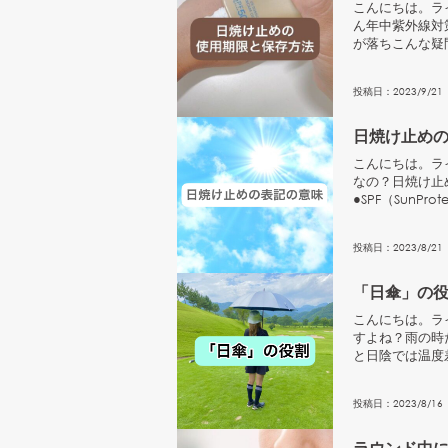
こんにちは。ラ
ん年中紫外線対
が落ちこんな疑
開封した日焼け止
投稿日：
2023
/
9
/
21
日焼け止め
こんにちは。ラ
なの？日焼け止め
●SPF（SunPro
投稿日：
2023
/
8
/
21
「日傘」の
こんにちは。ラ
すよね？雨の時
と日陰では温度
外線にも種類が色
投稿日：
2023
/
8
/
16
ラウンド中