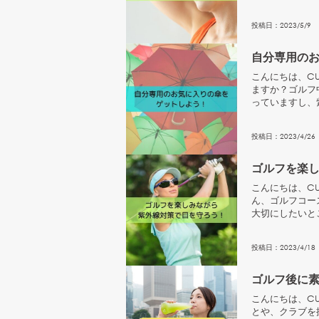
ドならあまり...
投稿日：
2023
/
5
/
9
自分専用の
こんにちは、CU
ますか？ゴルフ
っていますし、
が強い日にも...
投稿日：
2023
/
4
/
26
ゴルフを楽
こんにちは、CU
ん、ゴルフコー
大切にしたいと
ついてご紹介し..
投稿日：
2023
/
4
/
18
ゴルフ後に
こんにちは、CU
とや、クラブを