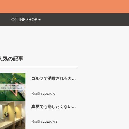
ONLINE SHOP
人気の記事
ゴルフで消費されるカロ
リーってどれくらい？
投稿日：
2023
/
7
/
3
真夏でも崩したくないメ
イクテクニック！
投稿日：
2022
/
7
/
13