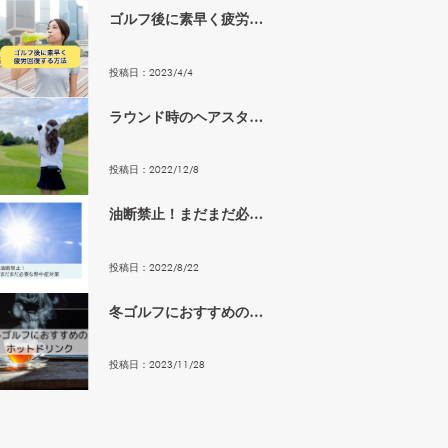
ゴルフ後に素早く疲労回
復する方法
投稿日：
2023
/
4
/
4
ラウンド時のヘアスタイ
ル🎵
投稿日：
2022
/
12
/
8
油断禁止！まだまだ必要
な熱中症対策
投稿日：
2022
/
8
/
22
冬ゴルフにおすすめのホ
ットドリンク
投稿日：
2023
/
11
/
28