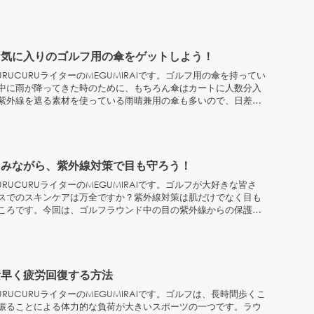
お気に入りのゴルフ用の傘をゲットしよう！
RUCURUライターのMEGUMIRAIです。ゴルフ用の傘を持ってい
中に雨が降ってきた時のために、もちろん傘はカートに人数分入
紫外線を遮る素材を使っている雨晴兼用の傘も多いので、日差し
しみながら、紫外線対策で目も守ろう！
RUCURUライターのMEGUMIRAIです。ゴルフが大好きな皆さ
スでのスキンケアは万全ですか？紫外線対策は肌だけでなく目も
ころです。今回は、ゴルフラウンド中の目の紫外線からの保護に
.
素早く疲労回復する方法
RUCURUライターのMEGUMIRAIです。ゴルフは、長時間歩くこ
振ることによる体力的な負荷が大きいスポーツの一つです。ラウ