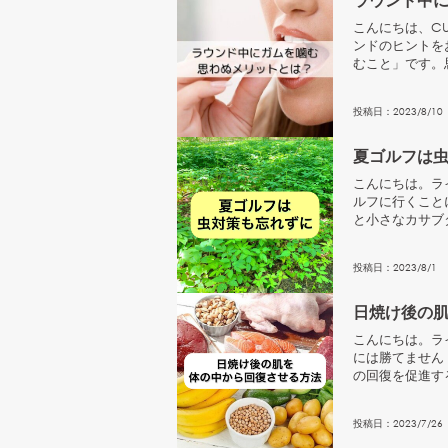
こんにちは、CU
ンドのヒントを
むこと」です。
う。食欲が抑制..
投稿日：
2023
/
8
/
10
夏ゴルフは
こんにちは。ラ
ルフに行くこと
と小さなカサブ
て調べてみました
投稿日：
2023
/
8
/
1
日焼け後の
こんにちは。ラ
には勝てません
の回復を促進す
紹介します。ビタ
投稿日：
2023
/
7
/
26