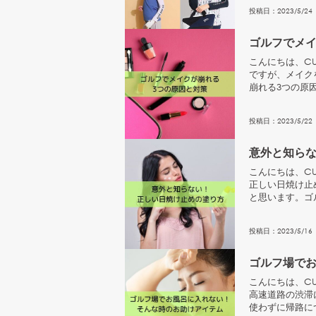
投稿日：
2023
/
5
/
24
ゴルフでメイ
こんにちは、CU
ですが、メイク
崩れる3つの原
焼け止めがな...
投稿日：
2023
/
5
/
22
意外と知ら
こんにちは、CU
正しい日焼け止
と思います。ゴ
かせません。...
投稿日：
2023
/
5
/
16
ゴルフ場で
こんにちは、CU
高速道路の渋滞
使わずに帰路に