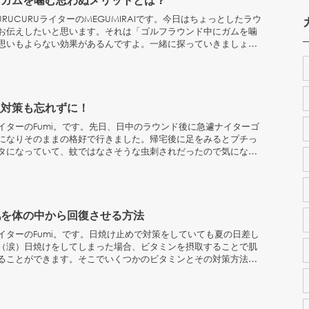
RUCURUライターのMEGUMIRAIです。今日はちょっとしたラウ
お伝えしたいと思います。それは「ゴルフラウンド中にガムを噛
思いもよらない効果があるんですよ。一緒に探っていきましょ
.
虫対策も忘れずに！
イターのFumi。です。先日、日中のラウンド後に急遽ナイターゴ
になりそのままの格好で行きました。帰宅後に足をみるとプチっ
タになっていて、蚊ではなさそうな虫刺されだったので気になっ
。ど...
肌を体の中から回復させる方法
イターのFumi。です。日焼け止めで対策をしていても夏の日差し
（涙）日焼けをしてしまった場合、ビタミンを摂取することで肌
ることができます。そこでいくつかのビタミンとその対策方法を
ミン...