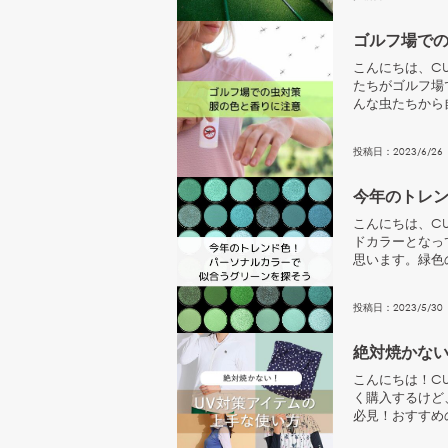
ゴルフ場で
こんにちは、CU
たちがゴルフ場
んな虫たちから
思います。虫...
投稿日：
2023
/
6
/
26
今年のトレ
こんにちは、CU
ドカラーとなっ
思います。緑色
も、、、自分に..
投稿日：
2023
/
5
/
30
絶対焼かない
こんにちは！C
く購入するけど
必見！おすすめ
のUVアイテムを.