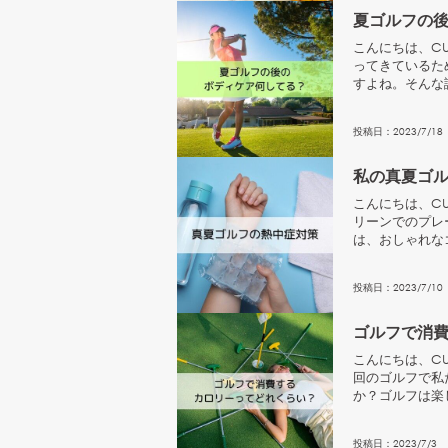
夏ゴルフの
こんにちは、CU
ってきているた
すよね。そんな
いてお話しし...
投稿日：
2023
/
7
/
18
私の真夏ゴ
こんにちは、CU
リーンでのプレ
は、おしゃれな
対策アイテム...
投稿日：
2023
/
7
/
10
ゴルフで消
こんにちは、CU
回のゴルフで私
か？ゴルフは楽
ルフプレイで...
投稿日：
2023
/
7
/
3