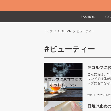
FASHION
GO
トップ
COLUMN
ビューティー
#
ビューティー
冬ゴルフに
こんにちは、CU
ウンドでは体が
ップにもつなが
めながら健康...
投稿日：
2023
/
11
/
2
日焼け止め