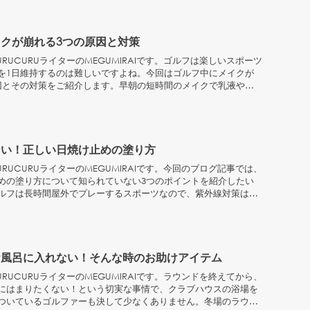
クが崩れる3つの原因と対策
RUCURUライターのMEGUMIRAIです。ゴルフは楽しいスポーツ
を1日維持するのは難しいですよね。今回はゴルフ中にメイクが
因とその対策をご紹介します。早朝の短時間のメイクで乳液や日
ない！正しい日焼け止めの塗り方
RUCURUライターのMEGUMIRAIです。今回のブログ記事では、
めの塗り方について知られていない3つのポイントを紹介したい
ルフは長時間屋外でプレーするスポーツなので、紫外線対策は欠
お風呂に入れない！そんな時のお助けアイテム
RUCURUライターのMEGUMIRAIです。ラウンドを終えてから、
にはまりたくない！という切実な事情で、クラブハウスの浴場を
ついているゴルファーも決して少なくありません。冬場のラウン