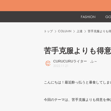
FASHION
GO
トップ
COLUMN
上達
苦手克服よりも
苦手克服よりも得
CURUCURUライター ふ～
2022
.
11
.
21
こんにちは！最近酔っ払うと暴食してしまい悩
今回のテーマは、苦手克服よりも得意を伸