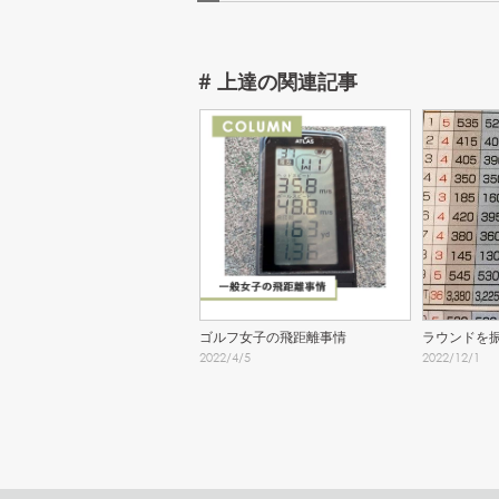
#
上達
の関連記事
ゴルフ女子の飛距離事情
ラウンドを
2022
/
4
/
5
2022
/
12
/
1
アカードの