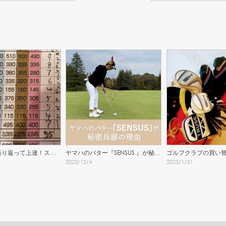
振り返って上達！スコ
ヤマハのパター『SENSUS 』が秘密
ゴルフクラブの買い
2023
/
12
/
4
2023
/
1
/
31
書き方
兵器の理由
ゴルフを楽しく