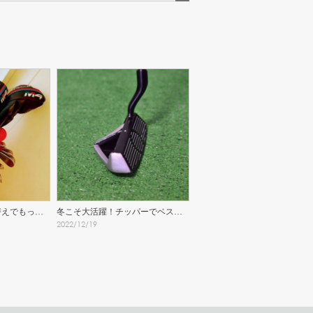
替えでもっと
冬こそ大活躍！チッパーでベスト
2022
/
12
/
19
スコアを更新