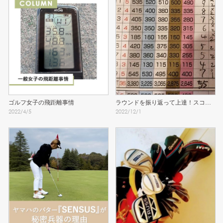
ゴルフ女子の飛距離事情
ラウンドを振り返って上達！スコア
2022
/
4
/
5
2022
/
12
/
1
カードの書き方