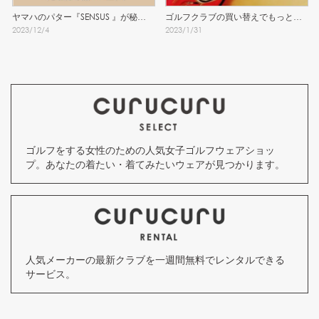
ヤマハのパター『SENSUS 』が秘密
ゴルフクラブの買い替えでもっとゴ
2023
/
12
/
4
2023
/
1
/
31
兵器の理由
ルフを楽しく
ゴルフをする女性のための人気女子ゴルフウェアショッ
プ。あなたの着たい・着てみたいウェアが見つかります。
人気メーカーの最新クラブを一週間無料でレンタルできる
サービス。