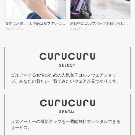
女性はお得！1人予約ゴルフでいつで
通勤中にゴルフバッグを預けられる
2022
/
10
/
13
2023
/
6
/
12
もラウンド！
シェアリングサービスを発見！
ゴルフをする女性のための人気女子ゴルフウェアショッ
プ。あなたの着たい・着てみたいウェアが見つかります。
人気メーカーの最新クラブを一週間無料でレンタルできる
サービス。