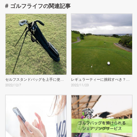
#
ゴルフライフ
の関連記事
セルフスタンドバッグを上手に使う
レギュラーティーに挑戦すべき？女
2022
/
12
/
7
2022
/
11
/
23
ために知っておきたい注意点
子のティーグラウンド問題