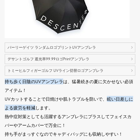
パーリーゲイツ ランダムロゴプリントUVアンブレラ
デサントゴルフ 遮光率99.99ロゴPrintアンブレラ
トミーヒルフィガーゴルフ UVライン切替ロゴアンブレラ
持ち歩く日陰のUVアンブレラ
は、猛暑続きの夏に欠かせない必須
アイテム！
UVカットすることで日焼けや肌トラブルを防いで、
眩い日差しに
よる疲労を軽減
します。
熱中症対策としても活躍するアンブレラにプラスしてフェイスカ
バーやアームカバーで万全に！
持ち手がまっすぐなのでキャディバッグにも収納しやすい！