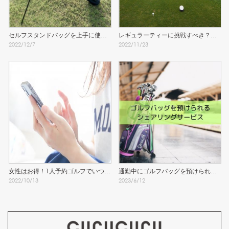
セルフスタンドバッグを上手に使う
レギュラーティーに挑戦すべき？女
2022
/
12
/
7
2022
/
11
/
23
ために知っておきたい注意点
子のティーグラウンド問題
女性はお得！1人予約ゴルフでいつで
通勤中にゴルフバッグを預けられる
2022
/
10
/
13
2023
/
6
/
12
もラウンド！
シェアリングサービスを発見！