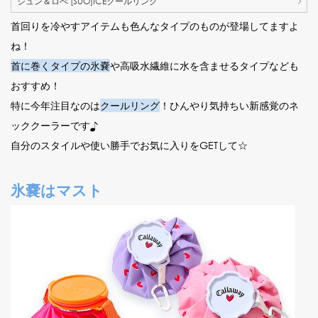
ジュン＆ロぺ [SUO]ICEクールリング
首回りを冷やすアイテムも色んなタイプのものが登場してますよ
ね！
首に巻くタイプの氷嚢
や高吸水繊維に水を含ませるタイプなども
おすすめ！
特に今年注目なのは
クールリング
！ひんやり気持ちい新感覚のネ
ッククーラーです♪
自分のスタイルや使い勝手でお気に入りをGETして☆
氷嚢はマスト