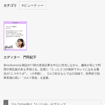
カテゴリ
#
ビューティー
エディター 門司紀子
@norikomonji 雑誌やWEBの美容記事を中心に担当しながら、趣味が高じて料
理や弾丸旅の本も手掛ける。近著に『たった２コの食材でキレイになれる魔
法の“ニコサラダ”』（小学館）。 ゴルフ好きならではの目線で、効率的で効
果実感の高い「ゴルフ美容」を提案。
ゴルフのお供は〝うぶツヤ〟ケアリップ