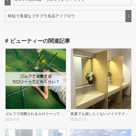
時短で美眉なプチプラ名品アイブロウ
#
ビューティー
の関連記事
ゴルフで消費されるカロリーってど
真夏でも崩したくないメイクテクニ
2023
/
7
/
3
2022
/
7
/
13
れくらい？
ック！