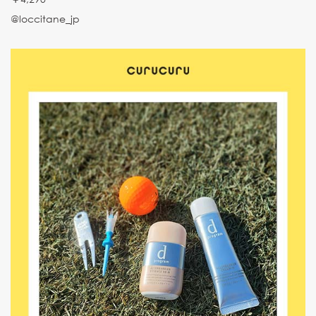
@loccitane_jp