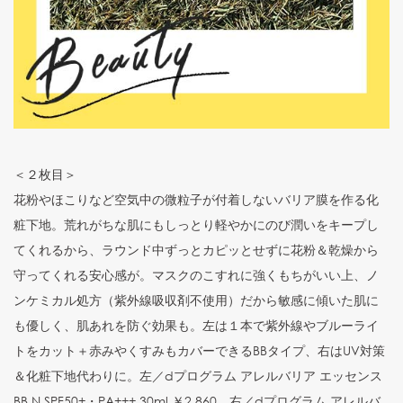
＜２枚目＞
花粉やほこりなど空気中の微粒子が付着しないバリア膜を作る化
粧下地。荒れがちな肌にもしっとり軽やかにのび潤いをキープし
てくれるから、ラウンド中ずっとカピッとせずに花粉＆乾燥から
守ってくれる安心感が。マスクのこすれに強くもちがいい上、ノ
ンケミカル処方（紫外線吸収剤不使用）だから敏感に傾いた肌に
も優しく、肌あれを防ぐ効果も。左は１本で紫外線やブルーライ
トをカット＋赤みやくすみもカバーできるBBタイプ、右はUV対策
＆化粧下地代わりに。左／dプログラム アレルバリア エッセンス
BB N SPF50+・PA+++ 30ml ￥2,860 右／dプログラム アレルバ