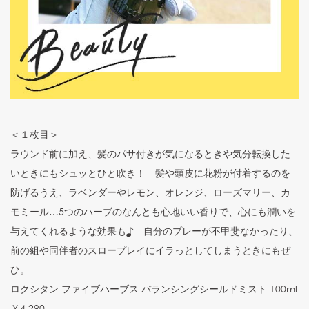
＜１枚目＞
ラウンド前に加え、髪のパサ付きが気になるときや気分転換した
いときにもシュッとひと吹き！ 髪や頭皮に花粉が付着するのを
防げるうえ、ラベンダーやレモン、オレンジ、ローズマリー、カ
モミール…5つのハーブのなんとも心地いい香りで、心にも潤いを
与えてくれるような効果も♪ 自分のプレーが不甲斐なかったり、
前の組や同伴者のスロープレイにイラっとしてしまうときにもぜ
ひ。
ロクシタン ファイブハーブス バランシングシールドミスト 100ml
￥4,290