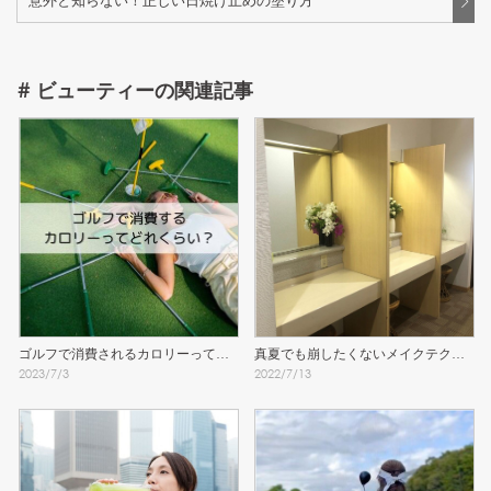
意外と知らない！正しい日焼け止めの塗り方
#
ビューティー
の関連記事
ゴルフで消費されるカロリーってど
真夏でも崩したくないメイクテクニ
2023
/
7
/
3
2022
/
7
/
13
れくらい？
ック！