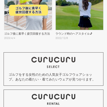
ゴルフ後に素早く疲労回復する方法
ラウンド時のヘアスタイル🎵
2023
/
4
/
4
2022
/
12
/
8
ゴルフをする女性のための人気女子ゴルフウェアショッ
プ。あなたの着たい・着てみたいウェアが見つかります。