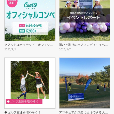
クアルトユナイテッド　オフィシャ
飛びと彩りのオノフレディ～イベン
2022
/
9
/
1
2023
/
4
/
7
ルコンペ参加者募集中！
トレポート～
◆ゴルフ友達を増やそう！
アマチュアが気楽に出場できる大会