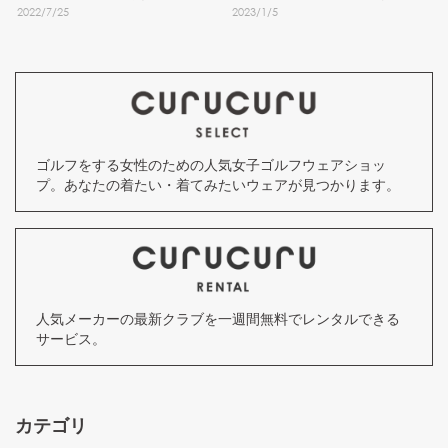
2022
/
7
/
25
2023
/
1
/
5
～ベストボール形式～
ゴルフをする女性のための人気女子ゴルフウェアショッ
プ。あなたの着たい・着てみたいウェアが見つかります。
人気メーカーの最新クラブを一週間無料でレンタルできる
サービス。
カテゴリ