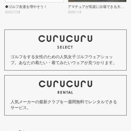
◆ゴルフ友達を増やそう！
アマチュアが気楽に出場できる大会
2022
/
7
/
25
2023
/
1
/
5
～ベストボール形式～
ゴルフをする女性のための人気女子ゴルフウェアショッ
プ。あなたの着たい・着てみたいウェアが見つかります。
人気メーカーの最新クラブを一週間無料でレンタルできる
サービス。