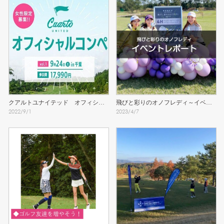
クアルトユナイテッド　オフィシャ
飛びと彩りのオノフレディ～イベン
2022
/
9
/
1
2023
/
4
/
7
ルコンペ参加者募集中！
トレポート～