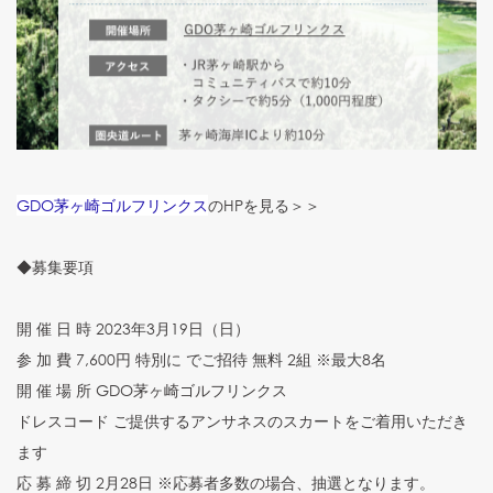
GDO茅ヶ崎ゴルフリンクス
のHPを見る＞＞
◆募集要項
開 催 日 時 2023年3月19日（日）
参 加 費 7,600円 特別に でご招待 無料 2組 ※最大8名
開 催 場 所 GDO茅ヶ崎ゴルフリンクス
ドレスコード ご提供するアンサネスのスカートをご着用いただき
ます
応 募 締 切 2月28日 ※応募者多数の場合、抽選となります。