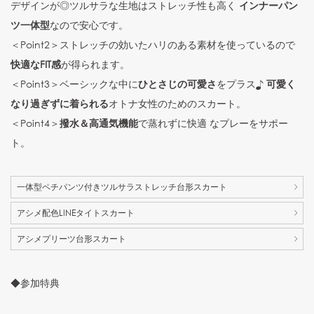
デザインが◎ツルサラな生地はストレッチ性も高く
インナーパン
ツ一体型
なので安心です。
＜Point2＞ストレッチの効いたハリのある素材を使っているので
快適なFIT感
が得られます。
＜Point3＞ベーシックな中に
ひとさじの可愛さ
をプラス♪
可愛く
なり過ぎずに着られる
オトナ女性のためのスカート。
＜Point4＞
撥水＆高通気機能
で蒸れずに快適 なプレーをサポー
ト。
一体型ペチパンツ付きツルサラストレッチ台形スカート
アシメ配色LINEタイトスカート
アシメプリーツ台形スカート
◆参加特典