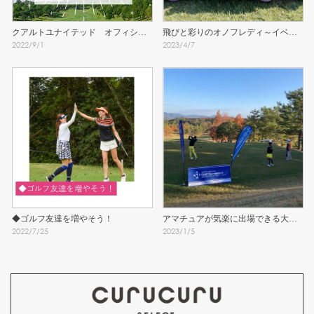
クアルトユナイテッド　オフィシャ
飛びと彩りのオノフレディ～イベン
2022
/
9
/
1
2023
/
4
/
7
ルコンペ参加者募集中！
トレポート～
◆ゴルフ友達を増やそう！
アマチュアが気楽に出場できる大会
2022
/
7
/
25
2023
/
1
/
5
～ベストボール形式～