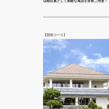
③順位賞として素敵な賞品を多数ご用意！
*********************************************
【開催コース】