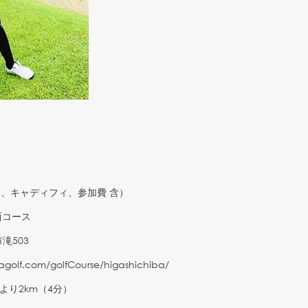
、キャディフィ、参加費 含）
西コース
503
iagolf.com/golfCourse/higashichiba/
より2km（4分）