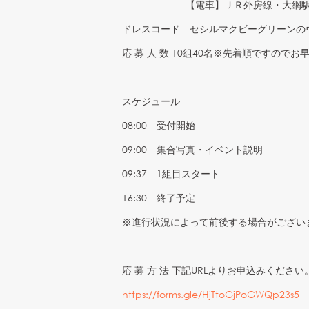
【電車】ＪＲ外房線・大網駅 タ
ドレスコード セシルマクビーグリーンの
応 募 人 数 10組40名※先着順ですので
スケジュール
08:00 受付開始
09:00 集合写真・イベント説明
09:37 1組目スタート
16:30 終了予定
※進行状況によって前後する場合がござい
応 募 方 法 下記URLよりお申込みください
https://forms.gle/HjTtoGjPoGWQp23s5