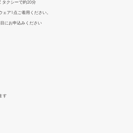
クシーで約20分
ウェア1点ご着用ください。
お早目にお申込みください
ます
。